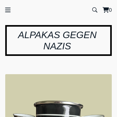
0
Vie
0
cart
item
ALPAKAS GEGEN
NAZIS