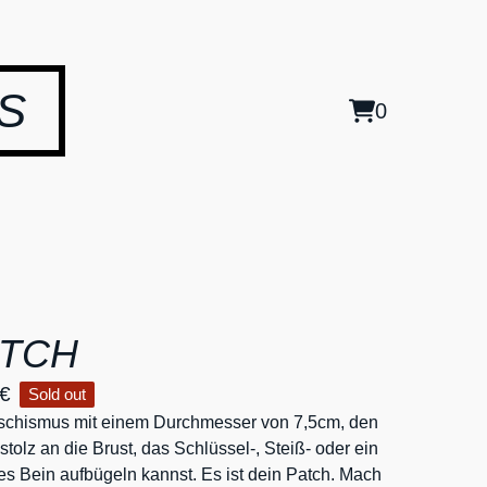
S
0
View
0
cart
items
ATCH
€
Sold out
aschismus mit einem Durchmesser von 7,5cm, den
 stolz an die Brust, das Schlüssel-, Steiß- oder ein
s Bein aufbügeln kannst. Es ist dein Patch. Mach